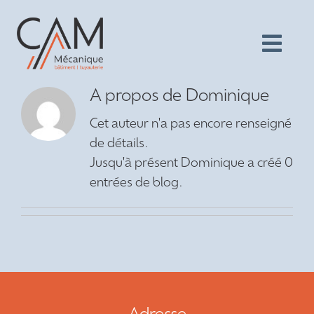
Passer
au
contenu
Togg
Navi
SERVICES
À propos de
Dominique
Cet auteur n'a pas encore renseigné
RÉFRIGÉRATION
de détails.
Jusqu'à présent Dominique a créé 0
TUYAUTERIE
entrées de blog.
RÉALISATIONS
À PROPOS