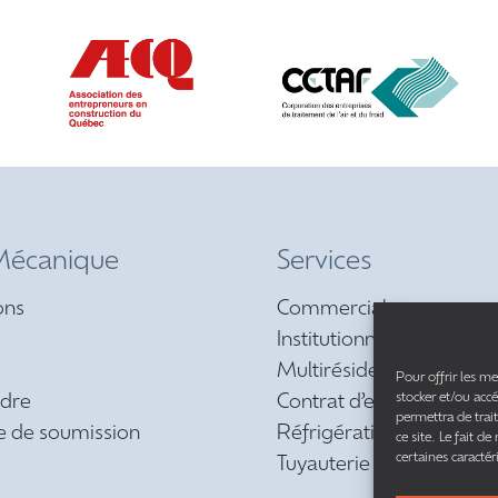
écanique
Services
ons
Commercial
Institutionnel
Multirésidentiel et réside
Pour offrir les me
stocker et/ou acc
ndre
Contrat d’entretien préve
permettra de trai
 de soumission
Réfrigération
ce site. Le fait d
certaines caractér
Tuyauterie