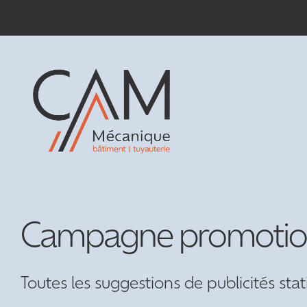
Passer
au
contenu
Campagne promotion
Toutes les suggestions de publicités s