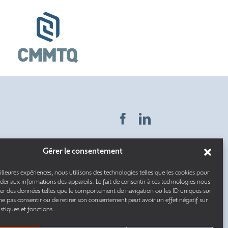
Gérer le consentement
ntiel
illeures expériences, nous utilisons des technologies telles que les cookies pour
éder aux informations des appareils. Le fait de consentir à ces technologies nous
ntif
Ce site est protégé par reCAPTCHA. Les
règles de
ter des données telles que le comportement de navigation ou les ID uniques sur
confidentialité
et les
conditions d’utilisation
de
e ne pas consentir ou de retirer son consentement peut avoir un effet négatif sur
Google s’appliquent.
istiques et fonctions.