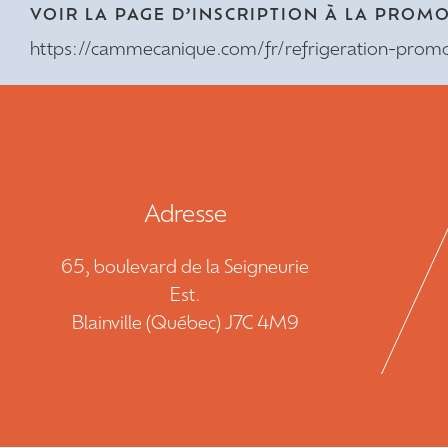
VOIR LA PAGE D’INSCRIPTION À LA PROM
https://cammecanique.com/fr/refrigeration-promot
Adresse
65, boulevard de la Seigneurie
Est.
Blainville (Québec) J7C 4M9