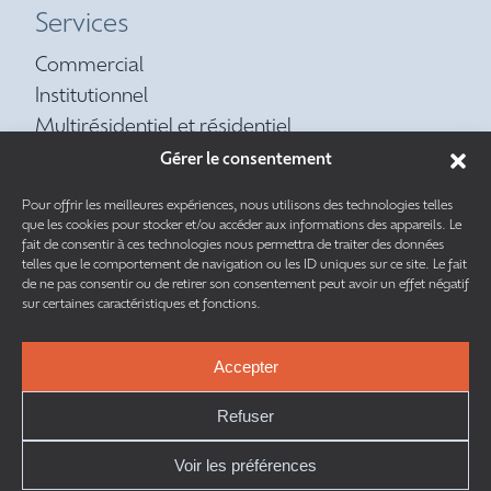
Services
Commercial
Institutionnel
Multirésidentiel et résidentiel
Contrat d’entretien préventif
Gérer le consentement
Réfrigération
Pour offrir les meilleures expériences, nous utilisons des technologies telles
Tuyauterie
que les cookies pour stocker et/ou accéder aux informations des appareils. Le
fait de consentir à ces technologies nous permettra de traiter des données
telles que le comportement de navigation ou les ID uniques sur ce site. Le fait
de ne pas consentir ou de retirer son consentement peut avoir un effet négatif
sur certaines caractéristiques et fonctions.
Accepter
Ce site est protégé par reCAPTCHA. Les
règles de confidentialité
et les
conditions d’utilisation
de Google s’appliquent.
Refuser
Voir les préférences
TOUS DROITS RÉSERVÉS © 2026 | CAM MÉCANIQUE INC. |