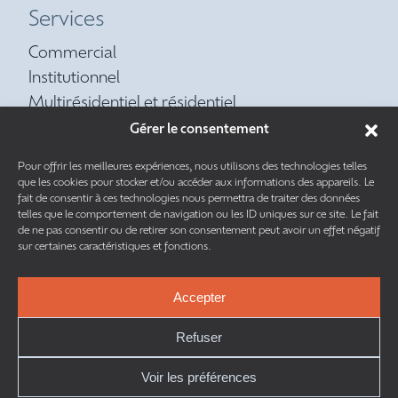
Services
Commercial
Institutionnel
Multirésidentiel et résidentiel
Contrat d’entretien préventif
Gérer le consentement
Réfrigération
Pour offrir les meilleures expériences, nous utilisons des technologies telles
Tuyauterie
que les cookies pour stocker et/ou accéder aux informations des appareils. Le
fait de consentir à ces technologies nous permettra de traiter des données
telles que le comportement de navigation ou les ID uniques sur ce site. Le fait
de ne pas consentir ou de retirer son consentement peut avoir un effet négatif
sur certaines caractéristiques et fonctions.
Accepter
Ce site est protégé par reCAPTCHA. Les
règles de confidentialité
et les
conditions d’utilisation
de Google s’appliquent.
Refuser
Voir les préférences
TOUS DROITS RÉSERVÉS © 2026 | CAM MÉCANIQUE INC. |