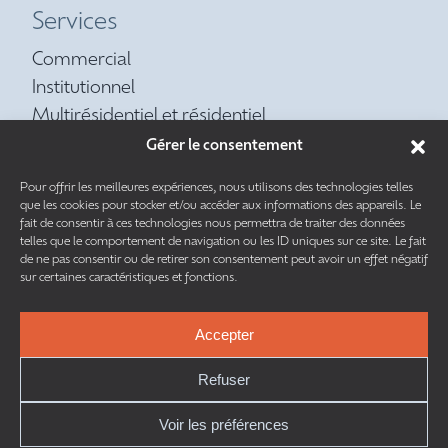
Services
Commercial
Institutionnel
Multirésidentiel et résidentiel
Contrat d’entretien préventif
Gérer le consentement
Réfrigération
Pour offrir les meilleures expériences, nous utilisons des technologies telles
Tuyauterie
que les cookies pour stocker et/ou accéder aux informations des appareils. Le
fait de consentir à ces technologies nous permettra de traiter des données
telles que le comportement de navigation ou les ID uniques sur ce site. Le fait
de ne pas consentir ou de retirer son consentement peut avoir un effet négatif
sur certaines caractéristiques et fonctions.
Accepter
Ce site est protégé par reCAPTCHA. Les
règles de confidentialité
et les
conditions d’utilisation
de Google s’appliquent.
Refuser
Voir les préférences
TOUS DROITS RÉSERVÉS © 2026 | CAM MÉCANIQUE INC. |