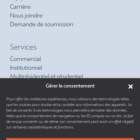
Carrière
Nous joindre
Demande de soumission
Services
Commercial
Institutionnel
Multirésidentiel et résidentiel
Contrat d’entretien préventif
Gérer le consentement
Réfrigération
Pour offrir les meilleures expériences, nous utilisons des technologies telles
Tuyauterie
que les cookies pour stocker et/ou accéder aux informations des appareils. Le
fait de consentir à ces technologies nous permettra de traiter des données
telles que le comportement de navigation ou les ID uniques sur ce site. Le fait
de ne pas consentir ou de retirer son consentement peut avoir un effet négatif
sur certaines caractéristiques et fonctions.