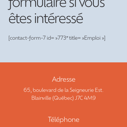
formulaire si vous
NOUS JOINDRE
êtes intéressé
DEMANDE DE SOUMISSION
[contact-form-7 id= »773″ title= »Emploi »]
450 241-1410
EN
Adresse
65, boulevard de la Seigneurie Est.
Blainville (Québec) J7C 4M9
Téléphone