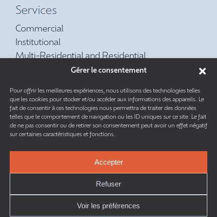
Services
Commercial
Institutional
Multi-Residential and Residential
Preventive Maintenance
Gérer le consentement
Refrigeration
Pour offrir les meilleures expériences, nous utilisons des technologies telles
Piping
que les cookies pour stocker et/ou accéder aux informations des appareils. Le
fait de consentir à ces technologies nous permettra de traiter des données
telles que le comportement de navigation ou les ID uniques sur ce site. Le fait
de ne pas consentir ou de retirer son consentement peut avoir un effet négatif
sur certaines caractéristiques et fonctions.
Accepter
This site is protected by reCAPTCHA and the
Google Privacy Policy
and
Terms of Service
apply.
Refuser
Voir les préférences
TOUS DROITS RÉSERVÉS © 2026 | CAM MÉCANIQUE INC. |