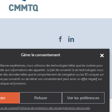
Gérer le consentement
ntiel
illeures expériences, nous utilisons des technologies telles que les cookies pour
éder aux informations des appareils. Le fait de consentir à ces technologies nous
ntif
Ce site est protégé par reCAPTCHA. Les
règles de
ter des données telles que le comportement de navigation ou les ID uniques sur
confidentialité
et les
conditions d’utilisation
de
e ne pas consentir ou de retirer son consentement peut avoir un effet négatif sur
Google s’appliquent.
istiques et fonctions.
pter
Refuser
Voir les préférences
que de cookies
Politique de protection des renseignements personnels
É