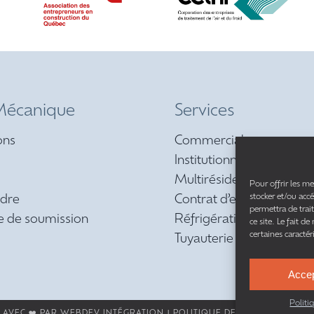
écanique
Services
ons
Commercial
Institutionnel
Multirésidentiel et réside
Pour offrir les me
stocker et/ou acc
ndre
Contrat d’entretien préve
permettra de trai
 de soumission
Réfrigération
ce site. Le fait d
certaines caractér
Tuyauterie
Acce
Politi
 AVEC ❤️ PAR
WEBDEV INTÉGRATION
|
POLITIQUE DE CONFIDENTIALIT